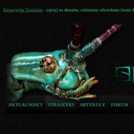
Terrarystyka Terrarium
- zajrzyj na aktualne, codziennie odwiedzane forum 
AKTUALNOŚCI
STRASZYKI
ARTYKUŁY
FORUM