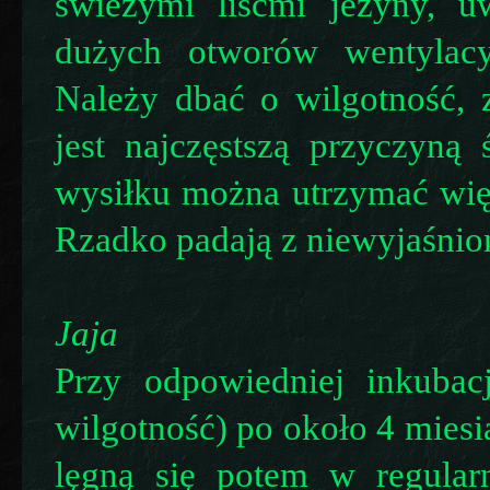
świeżymi liśćmi jeżyny, u
dużych otworów wentylacy
Należy dbać o wilgotność, 
jest najczęstszą przyczyną
wysiłku można utrzymać wię
Rzadko padają z niewyjaśnio
Jaja
Przy odpowiedniej inkubac
wilgotność) po około 4 miesi
lęgną się potem w regular