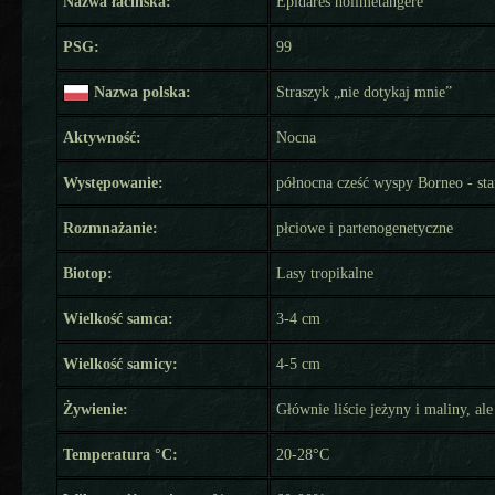
Nazwa łacińska:
Epidares nolimetangere
PSG:
99
Nazwa polska:
Straszyk „nie dotykaj mnie”
Aktywność:
Nocna
Występowanie:
północna cześć wyspy Borneo - st
Rozmnażanie:
płciowe i partenogenetyczne
Biotop:
Lasy tropikalne
Wielkość samca:
3-4 cm
Wielkość samicy:
4-5 cm
Żywienie:
Głównie liście jeżyny i maliny, al
Temperatura °C:
20-28°C