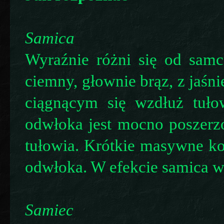
Samica
Wyraźnie różni się od samca
ciemny, głownie brąz, z jaśn
ciągnącym się wzdłuż tuło
odwłoka jest mocno poszerzo
tułowia. Krótkie masywne ko
odwłoka. W efekcie samica w
Samiec