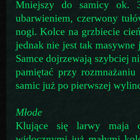
Mniejszy do samicy ok. 
ubarwieniem, czerwony tułó
nogi. Kolce na grzbiecie cień
jednak nie jest tak masywne 
Samce dojrzewają szybciej ni
pamiętać przy rozmnażaniu
samic już po pierwszej wylin
Młode
Klujące się larwy maja 
widocznymi już małymi kol