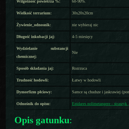
Wilgotność powietrza %:
60-90%.
Wielkość terrarium:
30x20x20cm
Żywienie_odnosnik:
nie wybieraj nic
Długość inkubacji jaj:
4-5 miesięcy
Wydzielanie substancji
Nie
chemicznej:
Sposób składania jaj:
Rozrzuca
Trudność hodowli:
Łatwy w hodowli
Dymorfizm płciowy:
Samce są chudsze i jaskrawiej (p
Odnośnik do opisu:
Epidares nolimetangere - straszyk 
Opis gatunku
: