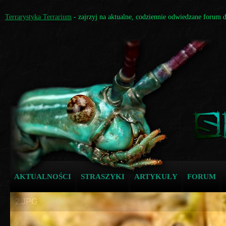
Terrarystyka Terrarium
- zajrzyj na aktualne, codziennie odwiedzane forum 
AKTUALNOŚCI
STRASZYKI
ARTYKUŁY
FORUM
2.JPG