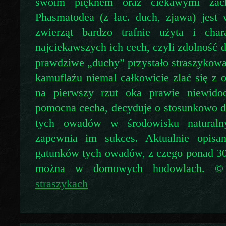
swoim pięknem oraz ciekawymi zac
Phasmatodea (z łac. duch, zjawa) jest
zwierząt bardzo trafnie użyta i char
najciekawszych ich cech, czyli zdolność d
prawdziwe „duchy” przystało straszykowa
kamuflażu niemal całkowicie zlać się z o
na pierwszy rzut oka prawie niewido
pomocna cecha, decyduje o stosunkowo d
tych owadów w środowisku natura
zapewnia im sukces. Aktualnie opisa
gatunków tych owadów, z czego ponad 3
można w domowych hodowlach. © 
straszykach