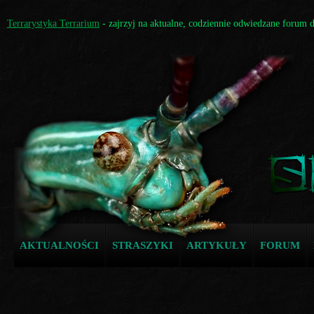
Terrarystyka Terrarium
- zajrzyj na aktualne, codziennie odwiedzane forum 
AKTUALNOŚCI
STRASZYKI
ARTYKUŁY
FORUM