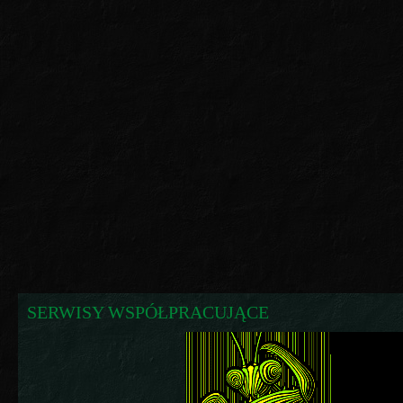
SERWISY WSPÓŁPRACUJĄCE