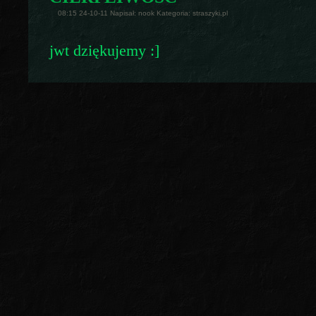
08:15 24-10-11 Napisał: nook Kategoria: straszyki.pl
jwt dziękujemy :]