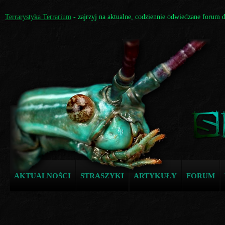
Terrarystyka Terrarium
- zajrzyj na aktualne, codziennie odwiedzane forum 
AKTUALNOŚCI
STRASZYKI
ARTYKUŁY
FORUM