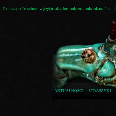
Terrarystyka Terrarium
- zajrzyj na aktualne, codziennie odwiedzane forum 
AKTUALNOŚCI
STRASZYKI