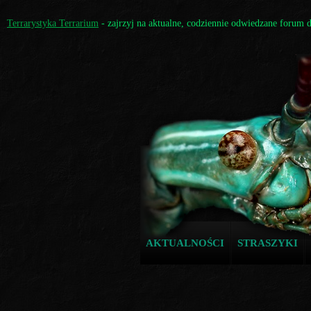
Terrarystyka Terrarium
- zajrzyj na aktualne, codziennie odwiedzane forum 
AKTUALNOŚCI
STRASZYKI