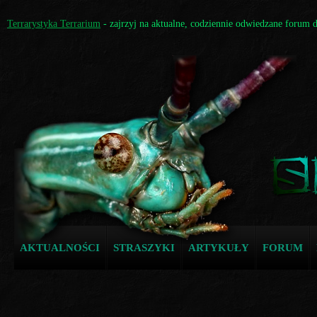
Terrarystyka Terrarium
- zajrzyj na aktualne, codziennie odwiedzane forum 
AKTUALNOŚCI
STRASZYKI
ARTYKUŁY
FORUM