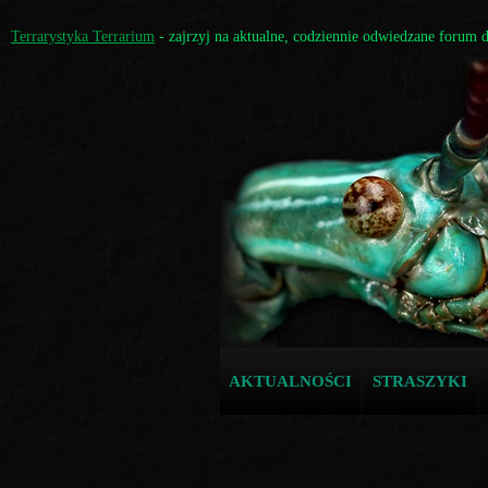
Terrarystyka Terrarium
- zajrzyj na aktualne, codziennie odwiedzane forum 
AKTUALNOŚCI
STRASZYKI