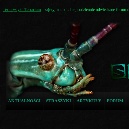
Terrarystyka Terrarium
- zajrzyj na aktualne, codziennie odwiedzane forum 
AKTUALNOŚCI
STRASZYKI
ARTYKUŁY
FORUM