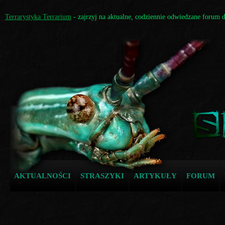
Terrarystyka Terrarium
- zajrzyj na aktualne, codziennie odwiedzane forum 
AKTUALNOŚCI
STRASZYKI
ARTYKUŁY
FORUM