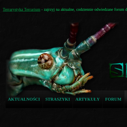
Terrarystyka Terrarium
- zajrzyj na aktualne, codziennie odwiedzane forum 
AKTUALNOŚCI
STRASZYKI
ARTYKUŁY
FORUM