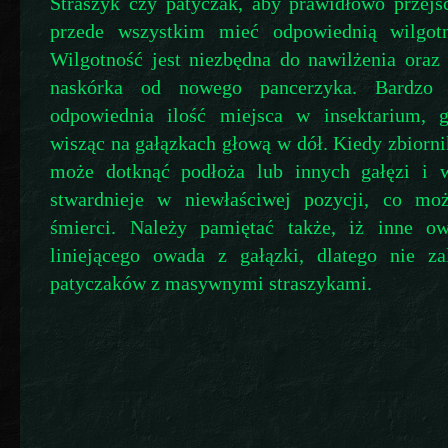
Straszyk czy patyczak, aby prawidłowo przejś
przede wszystkim mieć odpowiednią wilgotn
Wilgotność jest niezbędna do nawilżenia oraz 
naskórka od nowego pancerzyka. Bardzo 
odpowiednia ilość miejsca w insektarium, 
wisząc na gałązkach głową w dół. Kiedy zbiorni
może dotknąć podłoża lub innych gałęzi i 
stwardnieje w niewłaściwej pozycji, co mo
śmierci. Należy pamiętać także, iż inne o
liniejącego owada z gałązki, dlatego nie za
patyczaków z masywnymi straszykami.