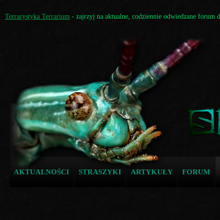
Terrarystyka Terrarium
- zajrzyj na aktualne, codziennie odwiedzane forum 
AKTUALNOŚCI
STRASZYKI
ARTYKUŁY
FORUM