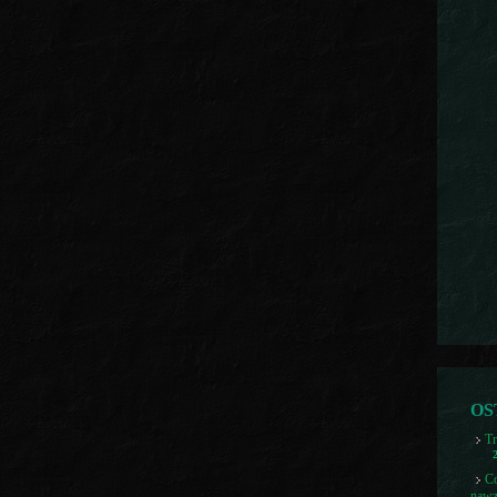
OS
Tr
Co
nawz