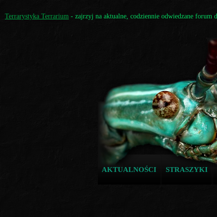
Terrarystyka Terrarium
- zajrzyj na aktualne, codziennie odwiedzane forum 
AKTUALNOŚCI
STRASZYKI