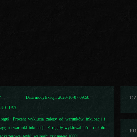
?
Data modyfikacji: 2020-10-07 09:58
CZ
LUCIA?
reguł. Procent wyklucia zależy od warunków inkubacji i
wagę na warunki inkubacji. Z reguły wykluwalność to około
FO
ypadki zerowej wykluwalności czy nawet 100%