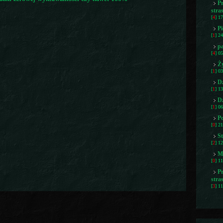
P
stra
[
4
] 1
Pi
[
1
] 2
pa
[
4
] 0
Ży
[
1
] 0
D
[
1
] 1
Dz
[
1
] 0
Po
[
0
] 2
St
[
2
] 1
M
[
0
] 1
str
[
3
] 1