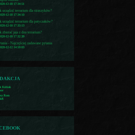
2020-12-18 17:34:51
k urządzić terrarium dla straszyków?
2020-12-18 17:34:10
k urządzić terrarium dla patyczaków?
2020-12-18 17:33:13
k zbierać jaja z dna terrarium?
2020-12-18 17:32:39
tania - Najczęściej zadawane pytania
2020-12-12 14:59:03
DAKCJA
k Kubiak
sor
osz Rom
ekR
CEBOOK