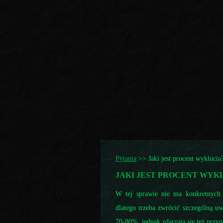
Pytania
>>
Jaki jest procent wyklucia
JAKI JEST PROCENT WYK
W tej sprawie nie ma konkretnych 
dlatego trzeba zwrócić szczególną u
70-80%, jednak zdarzają się też prz