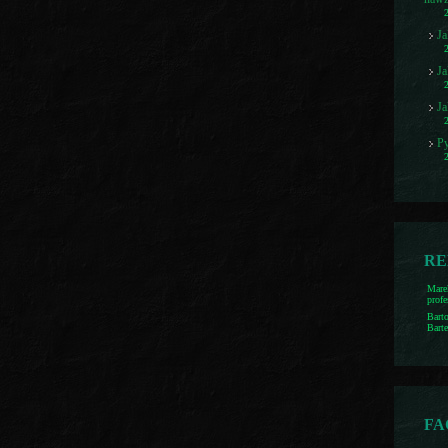
Ja
Ja
Ja
Py
RE
Mare
profe
Bart
Bart
FA