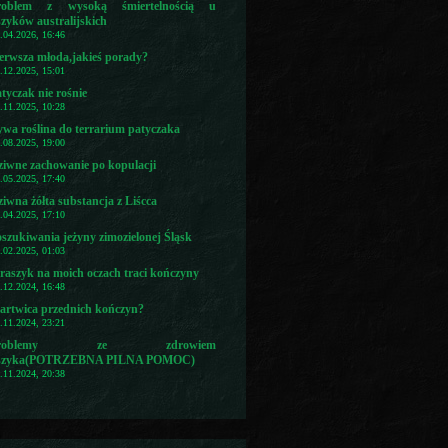
roblem z wysoką śmiertelnością u
szyków australijskich
7.04.2026, 16:46
erwsza młoda,jakieś porady?
4.12.2025, 15:01
tyczak nie rośnie
5.11.2025, 10:28
wa roślina do terrarium patyczaka
3.08.2025, 19:00
ziwne zachowanie po kopulacji
3.05.2025, 17:40
iwna żółta substancja z Liścca
6.04.2025, 17:10
szukiwania jeżyny zimozielonej Śląsk
1.02.2025, 01:03
raszyk na moich oczach traci kończyny
2.12.2024, 16:48
artwica przednich kończyn?
1.11.2024, 23:21
Problemy ze zdrowiem
aszyka(POTRZEBNA PILNA POMOC)
1.11.2024, 20:38