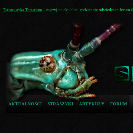
Terrarystyka Terrarium
- zajrzyj na aktualne, codziennie odwiedzane forum 
AKTUALNOŚCI
STRASZYKI
ARTYKUŁY
FORUM