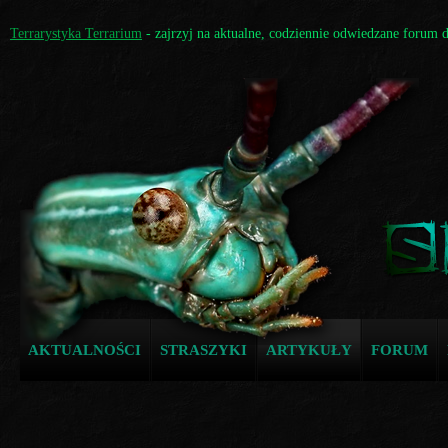
Terrarystyka Terrarium
- zajrzyj na aktualne, codziennie odwiedzane forum 
AKTUALNOŚCI
STRASZYKI
ARTYKUŁY
FORUM