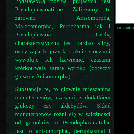
Podstawową rodziną "plujących" jest
Pseudophasmatidae. Zaliczamy tu
zarówno Anisomorpha,
Malacomorpha, Peruphasma jak i
Fot. 5 Actin
Pseudophasma. Cechą
charakterystyczną jest bardzo silny,
ostry zapach, przy kontakcie z oczami
wywołuje ich łzawienie, czasami
krótkotrwałą utratę wzroku (dotyczy
głownie Anisomorpha).
Substancje te, to głównie mieszanina
monoterpenów, czasami z dodatkiem
glukozy czy aldehydów. Skład
monoterpenów różni się w zależności
od gatunków, u Pseudophasmatidae
jest to anisomorphal, peruphasmal i