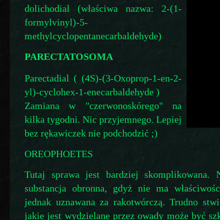
dolichodial (właściwa nazwa: 2-(1-
formylvinyl)-5-
methylcyclopentanecarbaldehyde)
PARECTATOSOMA
Parectadial ( (4S)-(3-Oxoprop-1-en-2-
yl)-cyclohex-1-enecarbaldehyde )
Zamiana w "czerwonoskórego" na
kilka tygodni. Nic przyjemnego. Lepiej
bez rękawiczek nie podchodzić ;)
OREOPHOETES
Tutaj sprawa jest bardziej skomplikowana. 
substancja obronna, gdyż nie ma właściwości
jednak uznawana za rakotwórczą. Trudno stwie
jakie jest wydzielane przez owady może być sz