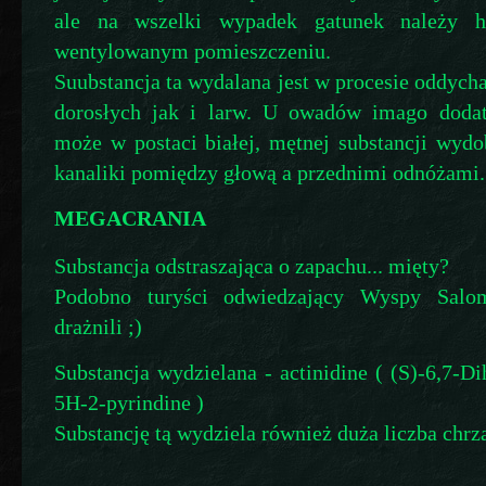
ale na wszelki wypadek gatunek należy 
wentylowanym pomieszczeniu.
Suubstancja ta wydalana jest w procesie oddych
dorosłych jak i larw. U owadów imago doda
może w postaci białej, mętnej substancji wydo
kanaliki pomiędzy głową a przednimi odnóżami.
MEGACRANIA
Substancja odstraszająca o zapachu... mięty?
Podobno turyści odwiedzający Wyspy Salom
drażnili ;)
Substancja wydzielana - actinidine ( (S)-6,7-D
5H-2-pyrindine )
Substancję tą wydziela również duża liczba chrz