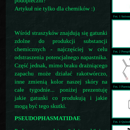
podopieczni?
Artykuł nie tylko dla chemików :)
Fot. 1 Anis
Wśród straszyków znajdują się gatunki
zdolne do produkcji substancji
chemicznych - najczęściej w celu
Fot. 2 Peru
odstraszenia potencjalnego napastnika.
Część jednak, mimo braku drażniącego
zapachu może działać rakotwórczo,
inne zmienią kolor naszej skóry na
Fot. 3 Parec
całe tygodnie... poniżej prezentuję
jakie gatunki co produkują i jakie
mogą być tego skutki.
PSEUDOPHASMATIDAE
Fot. 4 Quin