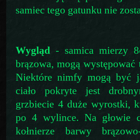
samiec tego gatunku nie zosta
Wygląd
- samica mierzy 8c
brązowa, mogą występować te
Niektóre nimfy mogą być ja
ciało pokryte jest drobn
grzbiecie 4 duże wyrostki, k
po 4 wylince. Na głowie c
kołnierze barwy brązowo-