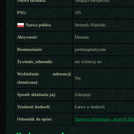
Nazwa łacińska:
Sungaya inexpectata
PSG:
195
Nazwa polska:
Straszyk filipiński
Aktywność:
Dzienna
Rozmnażanie:
partenogenetyczne
Żywienie_odnosnik:
nie wybieraj nic
Wydzielanie substancji
Nie
chemicznej:
Sposób składania jaj:
Zakopuje
Trudność hodowli:
Łatwy w hodowli
Odnośnik do opisu:
Sungaya inexpectata - straszyk fili