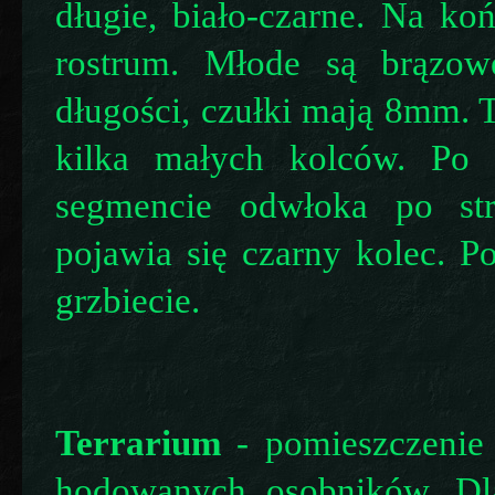
długie, biało-czarne. Na k
rostrum. Młode są brązow
długości, czułki mają 8mm. 
kilka małych kolców. Po
segmencie odwłoka po str
pojawia się czarny kolec. P
grzbiecie.
Terrarium
- pomieszczenie 
hodowanych osobników. Dla