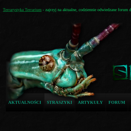
Terrarystyka Terrarium
- zajrzyj na aktualne, codziennie odwiedzane forum 
AKTUALNOŚCI
STRASZYKI
ARTYKUŁY
FORUM