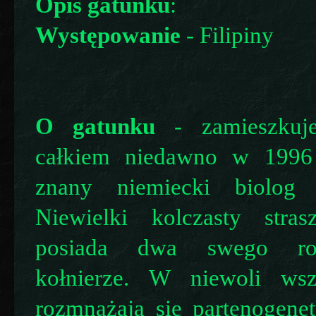
Opis gatunku
:
Występowanie
- Filipiny
O gatunku
- zamieszkuje 
całkiem niedawno w 1996
znany niemiecki biolog 
Niewielki kolczasty stra
posiada dwa swego rod
kołnierze. W niewoli wsz
rozmnażają się partenogenet